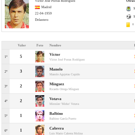
Víctor José Porras Rodríguez
Otras 
Madrid
5
22-04-1959
5
Delantero
0
Valor
Foto
Nombre
Víctor
5
1º
Víctor José Porras Rodríguez
Manolo
3
2º
Manolo Agujetas Cupido
Mínguez
2
3º
Ricardo Ortega Mínguez
Votava
2
4º
Miroslav 'Mirko' Votava
Balbino
1
5º
Balbino García Puerto
Cabrera
1
6º
Luis Mario Cabrera Molina