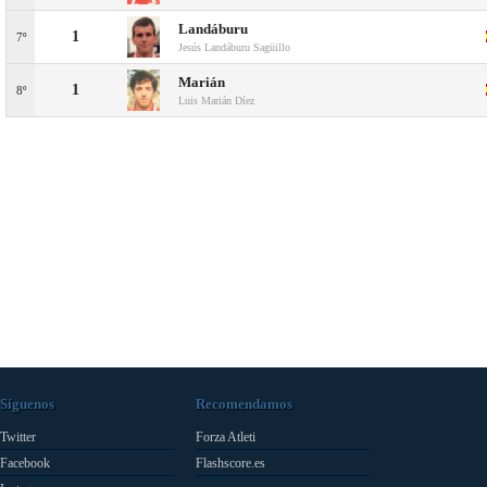
Landáburu
1
7º
Jesús Landáburu Sagüillo
Marián
1
8º
Luis Marián Díez
Síguenos
Recomendamos
Twitter
Forza Atleti
Facebook
Flashscore.es