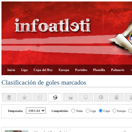
Inicio
Liga
Copa del Rey
Europa
Partidos
Plantilla
Palmarés
+
Clasificación de goles marcados
Temporada:
Competición:
Todas
Liga
Copa
Europa