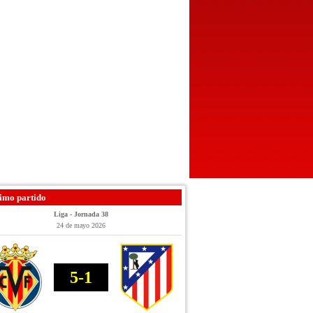
imo partido
Liga - Jornada 38
24 de mayo 2026
5-1