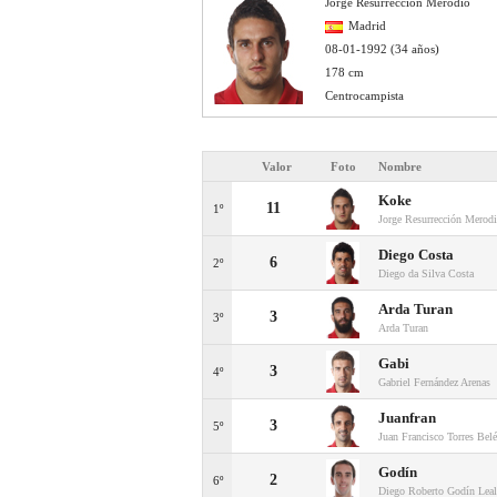
Jorge Resurrección Merodio
Madrid
08-01-1992 (34 años)
178 cm
Centrocampista
Valor
Foto
Nombre
Koke
11
1º
Jorge Resurrección Merod
Diego Costa
6
2º
Diego da Silva Costa
Arda Turan
3
3º
Arda Turan
Gabi
3
4º
Gabriel Fernández Arenas
Juanfran
3
5º
Juan Francisco Torres Bel
Godín
2
6º
Diego Roberto Godín Leal