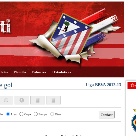
tidos
Plantilla
Palmarés
+Estadísticas
e gol
Liga BBVA 2012-13
Últ
das
Liga
Copa
Europa
Otras