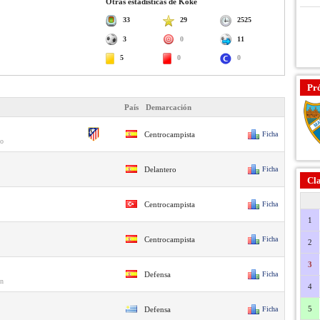
Otras estadísticas de Koke
33
29
2525
3
0
11
5
0
0
Pr
País
Demarcación
Centrocampista
Ficha
io
Delantero
Ficha
Cla
Centrocampista
Ficha
1
Centrocampista
Ficha
2
3
Defensa
Ficha
én
4
5
Defensa
Ficha