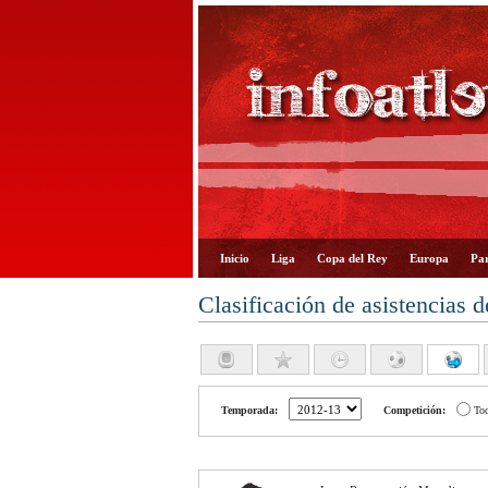
Inicio
Liga
Copa del Rey
Europa
Par
Clasificación de asistencias d
Temporada:
Competición:
To