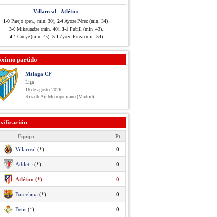
Villarreal - Atlético
1-0
Parejo (pen., min. 30),
2-0
Ayoze Pérez (min. 34),
3-0
Mikautadze (min. 40),
3-1
Pubill (min. 43),
4-1
Gueye (min. 45),
5-1
Ayoze Pérez (min. 54)
óximo partido
Málaga CF
Liga
16 de agosto 2026
Riyadh Air Metropolitano (Madrid)
sificación
Equipo
Pt
Villarreal
(*)
0
Athletic
(*)
0
Atlético (*)
0
Barcelona
(*)
0
Betis
(*)
0