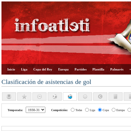
Inicio
Liga
Copa del Rey
Europa
Partidos
Plantilla
Palmarés
+
Clasificación de asistencias de gol
Temporada:
Competición:
Todas
Liga
Copa
Europa