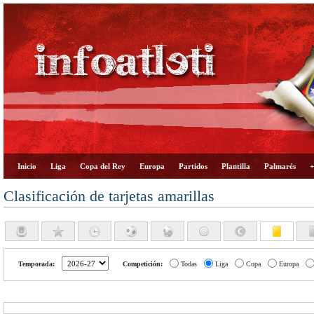
Inicio
Liga
Copa del Rey
Europa
Partidos
Plantilla
Palmarés
+
Clasificación de tarjetas amarillas
Temporada:
Competición:
Todas
Liga
Copa
Europa