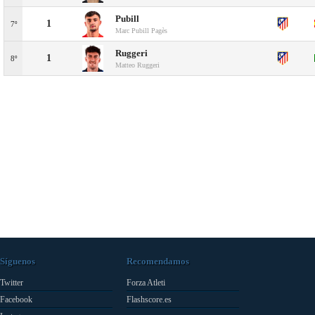
Pubill
1
7º
Marc Pubill Pagès
Ruggeri
1
8º
Matteo Ruggeri
Síguenos
Recomendamos
Twitter
Forza Atleti
Facebook
Flashscore.es