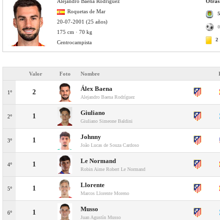
Alejandro Baena Rodríguez
Otras
Roquetas de Mar
5
20-07-2001 (25 años)
0
175 cm · 70 kg
2
Centrocampista
Valor
Foto
Nombre
Álex Baena
2
1º
Alejandro Baena Rodríguez
Giuliano
1
2º
Giuliano Simeone Baldini
Johnny
1
3º
João Lucas de Souza Cardoso
Le Normand
1
4º
Robin Aime Robert Le Normand
Llorente
1
5º
Marcos Llorente Moreno
Musso
1
6º
Juan Agustín Musso