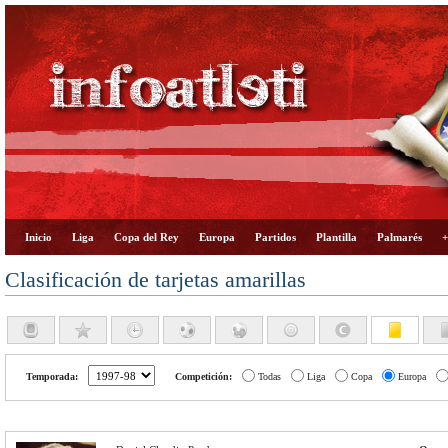
Inicio
Liga
Copa del Rey
Europa
Partidos
Plantilla
Palmarés
+
Clasificación de tarjetas amarillas
Temporada:
Competición:
Todas
Liga
Copa
Europa