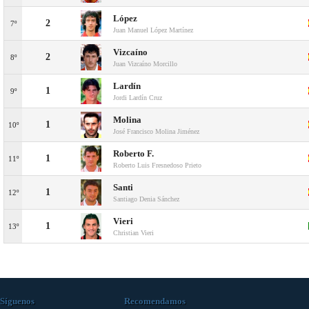
López
2
7º
Juan Manuel López Martínez
Vizcaíno
2
8º
Juan Vizcaíno Morcillo
Lardín
1
9º
Jordi Lardín Cruz
Molina
1
10º
José Francisco Molina Jiménez
Roberto F.
1
11º
Roberto Luis Fresnedoso Prieto
Santi
1
12º
Santiago Denia Sánchez
Vieri
1
13º
Christian Vieri
Síguenos
Recomendamos