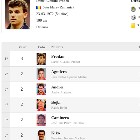
Daniel Claudiu Prodan
Otras
Satu Mare (Rumanía)
7
23-03-1972 (54 años)
0
188 cm
3
Defensa
Valor
Foto
Nombre
Prodan
3
1º
Daniel Claudiu Prodan
Aguilera
2
2º
Juan Carlos Aguilera Martín
Andrei
2
3º
Andrei Frascarelli
Bejbl
2
4º
Radek Bejbl
Caminero
2
5º
José Luis Pérez Caminero
Kiko
2
6º
Francisco Narváez Machón