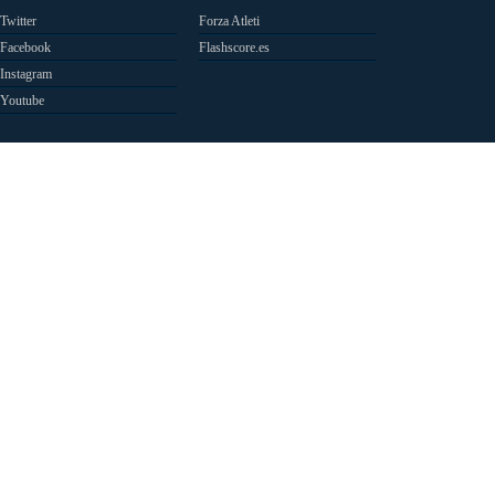
Twitter
Forza Atleti
Facebook
Flashscore.es
Instagram
Youtube