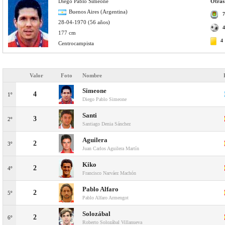
Diego Pablo Simeone
Otras
Buenos Aires (Argentina)
7
28-04-1970 (56 años)
4
177 cm
4
Centrocampista
Valor
Foto
Nombre
Simeone
4
1º
Diego Pablo Simeone
Santi
3
2º
Santiago Denia Sánchez
Aguilera
2
3º
Juan Carlos Aguilera Martín
Kiko
2
4º
Francisco Narváez Machón
Pablo Alfaro
2
5º
Pablo Alfaro Armengot
Solozábal
2
6º
Roberto Solozábal Villanueva