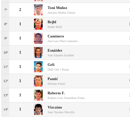
Toni Muñoz
2
7º
Antonio Muñoz Gómez
Bejbl
1
8º
Radek Bejbl
Caminero
1
9º
José Luis Pérez Caminero
Esnáider
1
10º
Juan Eduardo Esnáider
Geli
1
11º
Delfí Geli i Roura
Pantić
1
12º
Milinko Pantić
Roberto F.
1
13º
Roberto Luis Fresnedoso Prieto
Vizcaíno
1
14º
Juan Vizcaíno Morcillo