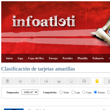
Inicio
Liga
Copa del Rey
Europa
Partidos
Plantilla
Palmarés
+
Clasificación de tarjetas amarillas
Temporada:
Competición:
Todas
Liga
Copa
Europa